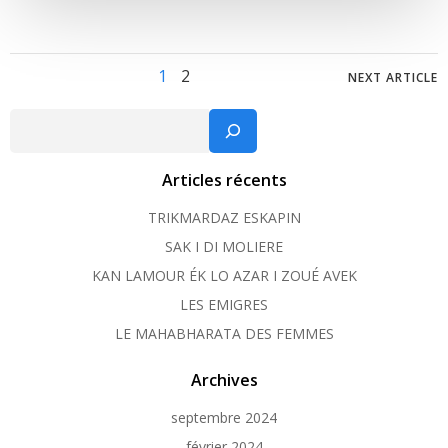
Posts
Posts
Page
Page
1
2
NEXT ARTICLE
navigation
navig
Recher
Articles récents
TRIKMARDAZ ESKAPIN
SAK I DI MOLIERE
KAN LAMOUR ÉK LO AZAR I ZOUÉ AVEK
LES EMIGRES
LE MAHABHARATA DES FEMMES
Archives
septembre 2024
février 2024