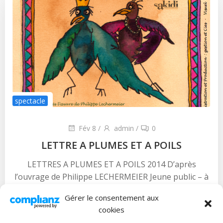
spectacle
Fév 8
/
admin
/
0
LETTRE A PLUMES ET A POILS
LETTRES A PLUMES ET A POILS 2014 D’après
l’ouvrage de Philippe LECHERMEIER Jeune public – à
partir de 5 ans 1h30En langue Créole […]
Gérer le consentement aux
Read more
cookies