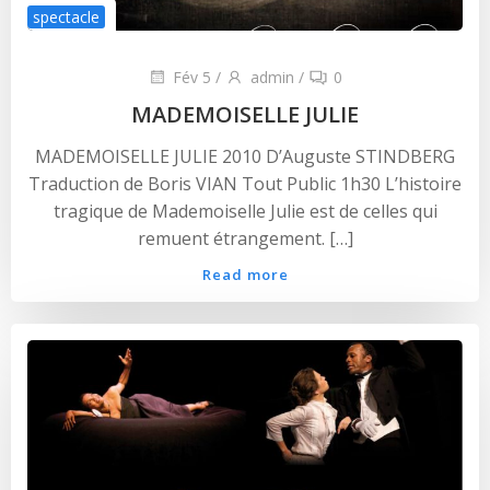
spectacle
Fév 5
/
admin
/
0
MADEMOISELLE JULIE
MADEMOISELLE JULIE 2010 D’Auguste STINDBERG
Traduction de Boris VIAN Tout Public 1h30 L’histoire
tragique de Mademoiselle Julie est de celles qui
remuent étrangement. […]
Read more