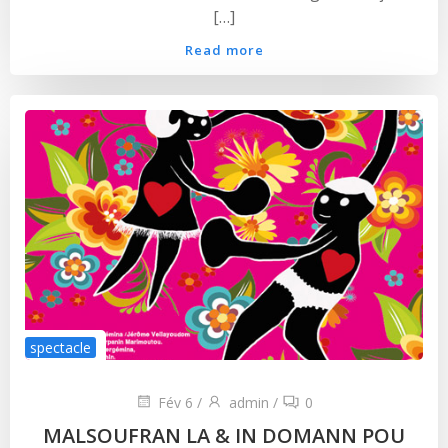
[…]
Read more
spectacle
Fév 6
/
admin
/
0
MALSOUFRAN LA & IN DOMANN POU